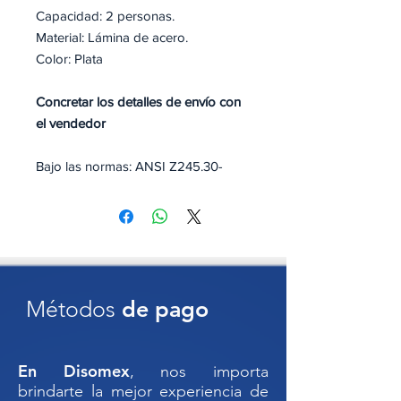
Capacidad: 2 personas.
Material: Lámina de acero.
Color: Plata
Concretar los detalles de envío con
el vendedor
Bajo las normas: ANSI Z245.30-
2008; ANSI Z245.60-2008.
Banca Chica de Lámina Color Plata
125 x 40 x 50 – Funcionalidad
Compacta con Estilo Moderno
¿Buscas una banca resistente,
Métodos
de pago
económica y con diseño moderno
para espacios pequeños? La
Banca
Chica de Lámina en color plata
es la
En Disomex
, nos importa
opción perfecta. Con dimensiones
brindarte la mejor experiencia de