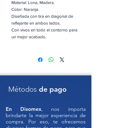
Material: Lona, Madera.
Color: Naranja.
Diseñada con tira en diagonal de
reflejante en ambos lados.
Con vivos en todo el contorno para
un mejor acabado.
Certificado bajo las normas: NOM-
086-SCT; El manual de dispositivos
para el control del tránsito en calles
y carreteras.
🟠
BANDEROLA VIAL DE LONA 45
Métodos
de pago
x 45 x 62 cm – Alta visibilidad,
máxima seguridad
La solución ideal para señalización
En Disomex
, nos importa
temporal en obras, desvíos o zonas
brindarte la mejor experiencia de
de riesgo.
compra. Por eso, te ofrecemos
Nuestra
Banderola Vial de Lona 45 x