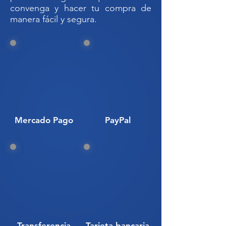
Código SAT: 24112600
convenga y hacer tu compra de
manera fácil y segura.
E-10C3000JD18 ENVASE DE
POLIETILENO MODELO "C3"//
BIDÓN 50 L// BIDÓN 50 LITROS//
ENVASE 50 L// GARRAFÓN DE 50
L// NUEVO BIDÓN PORRON 50
LITROS// BIDÓN 50 LITROS DE
PEAD// ENVASE DE 50 LITROS
NATURAL CON TAPA DE
Mercado Pago
PayPal
SEGURIDAD
Transferencia
Tarjeta bancaria