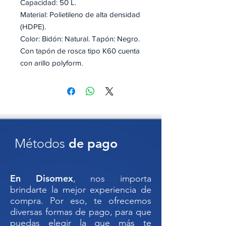
Capacidad: 50 L.
Material: Polietileno de alta densidad
(HDPE).
Color: Bidón: Natural. Tapón: Negro.
Con tapón de rosca tipo K60 cuenta
con arillo polyform.
Sello de inviolabilidad.
Certificado bajo la norma FSSC-
22000.
Ideales para almacenar y transportar
líquidos de manera segura y
Métodos
de pago
eficiente. Fabricados con materiales
resistentes, garantizan durabilidad y
protección contra derrames.
En Disomex
, nos importa
Perfectos para industrias, agricultura
brindarte la mejor experiencia de
o uso doméstico, asegurando un
compra. Por eso, te ofrecemos
almacenamiento seguro y confiable.
diversas formas de pago, para que
puedas elegir la que más te