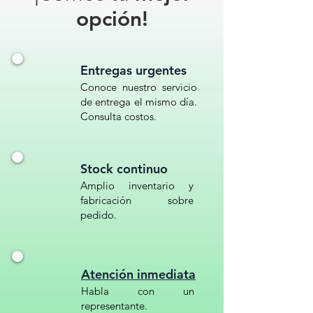
URBANO// CANALIZADOR
opción!
ESTÉTICO PARA CICLOPISTAS//
DIVISOR DE CARRIL CICLISTA DE
LUJO// SEPARADOR VIAL ARENA//
Entregas urgentes
CANALIZADOR CON RELLENO
Conoce nuestro servicio
ESPUMADO// REDUCTOR DE
de entrega el mismo día.
VELOCIDAD CICLOVÍA
Consulta costos.
MODERNO// DISPOSITIVO
CANALIZADOR CON HITOS
REFLECTANTES// BARRERAS
Stock continuo
URBANAS PARA ZONAS
Amplio inventario y
EXCLUSIVAS// TOPES PLÁSTICOS
fabricación sobre
PARA VÍAS EXCLUSIVAS
pedido.
Atención inmediata
Habla con un
representante.