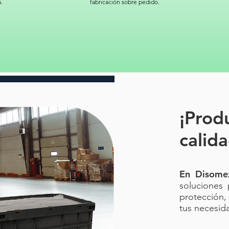
.
fabricación sobre pedido.
Código 
LRO-12
RPBI//
BIOPEL
DESECH
PARA R
POLIET
¡Prod
RPBI// 
RPBI R
calida
BOLSAS
En Disome
soluciones 
protección,
tus necesid