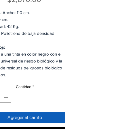
: Ancho: 110 cm.
20 cm.
dad: 42 Kg.
: Polietileno de baja densidad
).
Rojo.
a una tinta en color negro con el
universal de riesgo biológico y la
de residuos peligrosos biológico
sos.
: 200.
Cantidad
*
les.
 mínima: paquete de 100 piezas)
cado bajo la NOM-087- ECOL-SSA1-
Agregar al carrito