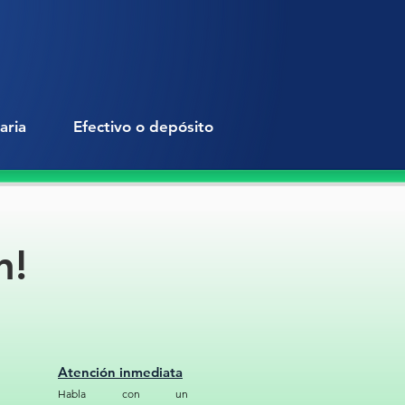
tar cualquier tipo de confusión o
jo, la Bolsa Roja RPBI está
 en color negro con el símbolo
l de Riesgo biológico. También
rabada la leyenda «Residuos
os Biológico-Infecciosos». Todo
aria
Efectivo o depósito
ilita su identificación inmediata en
es, laboratorios, clínicas y otros
s donde se generen este tipo de
s.
n!
 los residuos de riesgo biológico
a segura y correcta es fundamental
evenir la propagación de
dades.
Protege a las personas y al
mbiente comienza con una
 contención de los residuos. Con
Atención inmediata
 Roja RPBI, la seguridad está
Habla con un
zada en cada etapa del proceso.