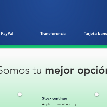
Para evi
mal mane
impresa
universa
lleva g
Peligros
PayPal
Transferencia
Tarjeta banc
esto fac
hospital
entorno
desecho
Somos tu
mejor opció
Contener
de form
para pr
enferme
medio a
correcta
Stock continuo
la Bolsa
o
Amplio inventario y
garanti