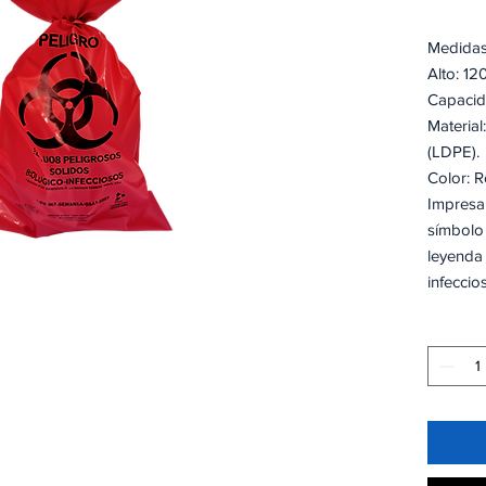
Medidas
Alto: 1
Capaci
Material
(LDPE
Color: 
Impresa 
símbolo 
leyenda 
infeccio
Calibre
Con fuel
(Compra
Certifi
2002.