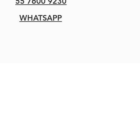
55 7600 9230
WHATSAPP
Terminos y condiciones
Aviso de privacidad
Politica de envíos
Política de devoluciones
Contacto
Facturación
Atención a clientes y ventas 55 7600 9230
Correo:
ventas@disomex.com