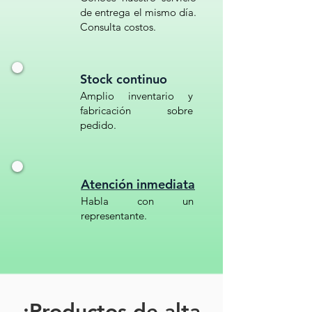
de entrega el mismo día.
Consulta costos.
Codigo SAT: 24111503
LRO-30-200 AMARILLA// Bolsa de
Stock continuo
polietileno para RPBI 30 x 40// Bolsa
Amplio inventario y
para RPBI Amarilla LAM-30-
fabricación sobre
200// LRO-30-200// Saco Amarillo
pedido.
para Residuos Médicos// Bolsa de
Residuos Peligrosos Amarilla// Bolsa
Amarilla RPBI
Atención inmediata
Habla con un
representante.
¡Productos de alta