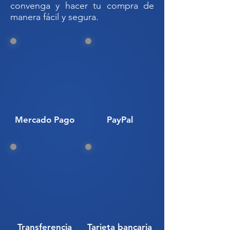
seguridad. Perfecta para hospitales,
convenga y hacer tu compra de
manera fácil y segura.
clínicas y laboratorios.
Código SAT: 24111503
LNE-40-200// PAQUETE DE
BOLSAS NEGRAS RPBI// BOLSAS
PARA RESIDUOS PELIGROSOS
PARA 26 KG// BOLSA RPBI
40x60// BOLSA NEGRA 40x60//
Mercado Pago
PayPal
BOLSA PARA RESIDUOS
GRANDE//BOLSA DE BASURA
NEGRA//BOLSA NEGRA PARA
RESIDUOS PELIGROSOS
BIOLÓGICO INFECCIOSOS// BOLSA
DE BASURA 26 KG// BOLSA PARA
RESIDUOS
Transferencia
Tarjeta bancaria