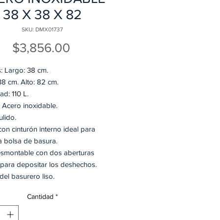
38 X 38 X 82
SKU: DMX01737
Precio
$3,856.00
: Largo: 38 cm.
38 cm. Alto: 82 cm.
ad: 110 L.
l: Acero inoxidable.
Pulido.
on cinturón interno ideal para
la bolsa de basura.
smontable con dos aberturas
 para depositar los deshechos.
el basurero liso.
: 634011.
Cantidad
*
s normas: ANSI Z245.30-2008;