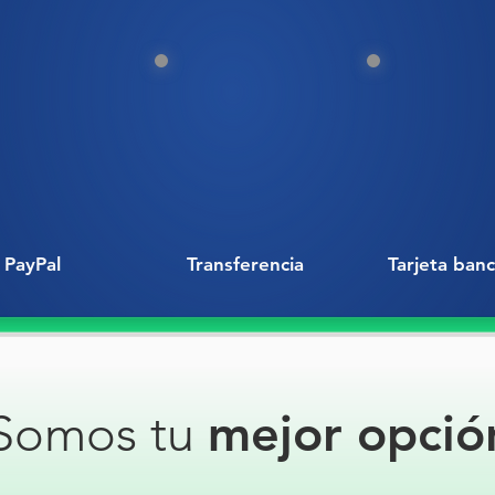
olores. 
hospital
público
📐
Carac
🧱
Ma
🔝
Ta
🧼
Fá
corr
🪣
Co
PayPal
Transferencia
Tarjeta banc
✅
Venta
✔️ D
✔️ T
conte
✔️ Al
Somos tu
mejor opció
✔️ Id
o zon
✔️ Fá
ambi