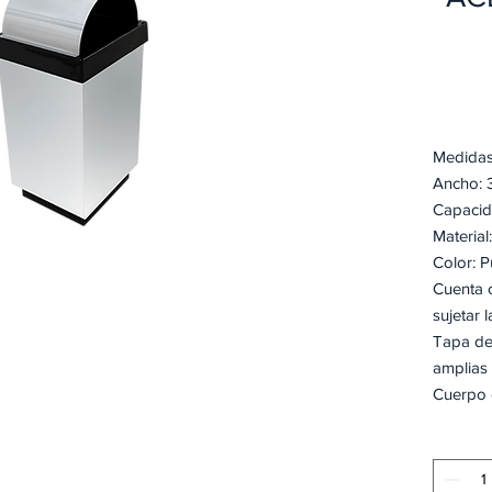
Medidas
Ancho: 
Capacid
Materia
Color: 
Cuenta c
sujetar 
Tapa de
amplias
Cuerpo d
Modelo
Bajo la