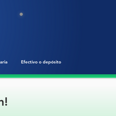
Es una excelente opción para
es, oficinas, hoteles y baños
s
.
terísticas técnicas:
terial:
Acero inoxidable
pa superior curva (abombada)
cil de limpiar y resistente a la
osión
mpatible con bolsas
aria
Efectivo o depósito
jas clave:
iseño moderno y profesional
apa abombada que disimula el
nido y evita salpicaduras
ta resistencia y durabilidad
n!
eal para espacios públicos, baños
as de alto flujo
cil integración estética en
entes corporativos