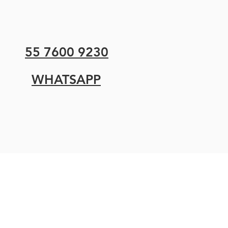
55 7600 9230
WHATSAPP
Terminos y condiciones
Aviso de privacidad
Politica de envíos
Política de devoluciones
Contacto
Facturación