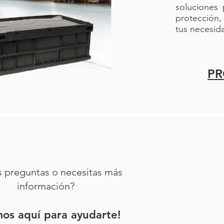
con tapa
soluciones 
basura 
protección,
acero// 
tus necesid
abombad
acero i
de basur
P
Papeler
acero in
s preguntas o necesitas más
información?
mos aquí para ayudarte!