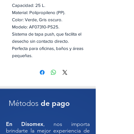
Capacidad: 25 L.
Material: Polipropileno (PP).
Color: Verde, Gris oscuro.
Modelo: AF07310-PS25.
Sistema de tapa push, que facilita el
desecho sin contacto directo.
Perfecta para oficinas, baños y áreas
pequeñas.
Diseño cuadrado y funcional, se
adapta fácilmente a cualquier rincón.
Concretar envió con el vendedor
🗑️ BOTE DE PLÁSTICO
Métodos
de pago
CUADRADO PUSH 25 L –
Compacto, práctico y de fácil acceso
El
Bote de Plástico Cuadrado con
En Disomex
, nos importa
tapa tipo PUSH de 25 litros
está
brindarte la mejor experiencia de