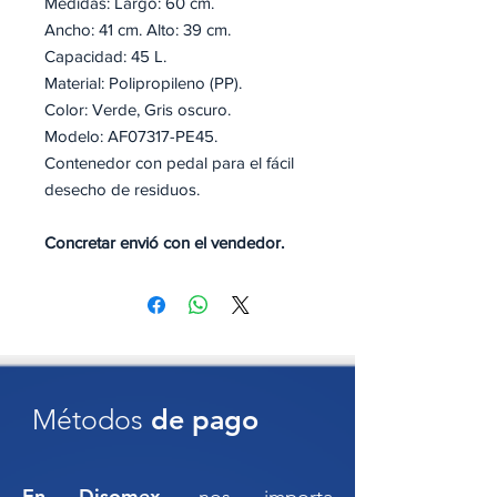
Medidas: Largo: 60 cm.
Ancho: 41 cm. Alto: 39 cm.
Capacidad: 45 L.
Material: Polipropileno (PP).
Color: Verde, Gris oscuro.
Modelo: AF07317-PE45.
Contenedor con pedal para el fácil
desecho de residuos.
Concretar envió con el vendedor.
🚮 BOTE DE PLÁSTICO
REFORZADO CON PEDAL 45 L –
Higiene, capacidad y resistencia
para espacios exigentes
El
Bote de Basura con Pedal de 45
Métodos
de pago
litros
es la solución perfecta para
mantener tus espacios limpios,
higiénicos y organizados sin
En Disomex