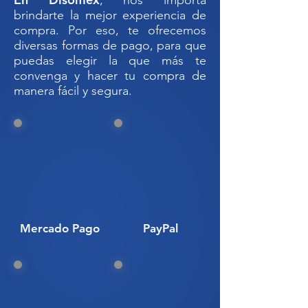
, nos importa
contacto manual. Su diseño
brindarte la mejor experiencia de
reforzado lo hace ideal para
usos
compra. Por eso, te ofrecemos
institucionales, comerciales y
diversas formas de pago, para que
domésticos
, donde se requiere
puedas elegir la que más te
resistencia, capacidad intermedia y
convenga y hacer tu compra de
manera fácil y segura.
máxima higiene.
✅ ESPECIFICACIONES TÉCNICAS:
Capacidad:
45 litros reales
Material:
Polipropileno
(PP) resistente a impactos,
agentes químicos y rayos UV.
Sistema de pedal reforzado:
Apertura de tapa sin contacto
Mercado Pago
PayPal
manual, ideal para entornos con
protocolos sanitarios.
Tapa:
Control de olores, evita el
contacto visual con residuos.
Diseño funcional:
Compacto,