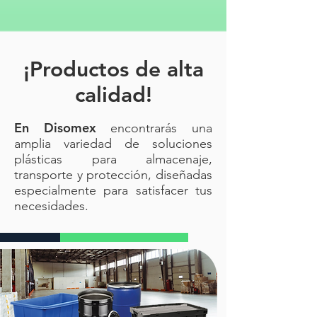
Contenedor higiénico mediano |
Papelera con tapa y pedal | Tacho
de basura 45 litros | Cesto reforzado
para cocina u oficina | Bote para
¡Productos de alta
residuos hospitalarios | Bote con
calidad!
pedal reforzado plástico
En Disomex
encontrarás una
amplia variedad de soluciones
plásticas para almacenaje,
transporte y protección, diseñadas
especialmente para satisfacer tus
necesidades.