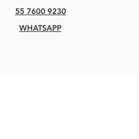
55 7600 9230
WHATSAPP
Terminos y condiciones
Aviso de privacidad
Politica de envíos
Política de devoluciones
Contacto
Facturación
Atención a clientes y ventas 55 7600 9230
Correo:
ventas@disomex.com