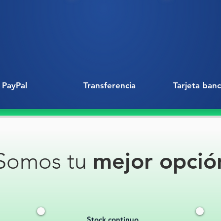
pesado.
🟡
Color
detectab
🔧
Diseñ
segura
:
🚦
Perfec
estacion
PayPal
Transferencia
Tarjeta banc
fraccion
Una inve
ideal pa
urbanos 
Somos tu
mejor opció
✅
Durad
que tu p
📞
Solic
📦
Dispo
pedidos
🛒
Compr
Stock continuo