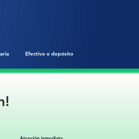
 amarillo de alta visibilidad
:
ilidad instantánea.
o funcional para instalación
 compatible con fijaciones estándar.
ta para avenidas,
amientos, ciclovías, entradas de
aria
Efectivo o depósito
amientos y zonas escolares.
rsión inteligente en seguridad vial,
ra obras públicas, desarrollos
y proyectos industriales.
n!
era, visible y confiable: la boya
royecto necesita.
ita tu cotización sin compromiso.
nibilidad inmediata y atención a
 por volumen.
a ahora y garantiza la seguridad
Atención inmediata