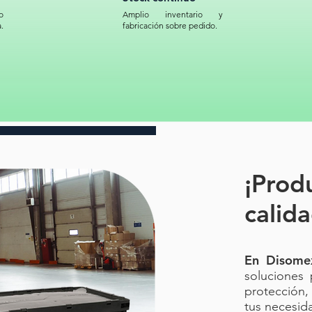
de tus v
o
Amplio inventario y
.
fabricación sobre pedido.
Código 
I-68 -B
Boya plá
de señal
de plást
urbanas/
Señalado
alta visi
¡Prod
resisten
Elemento
calida
anclabl
Boya de 
20x6.8 p
En Disome
soluciones 
protección,
tus necesid