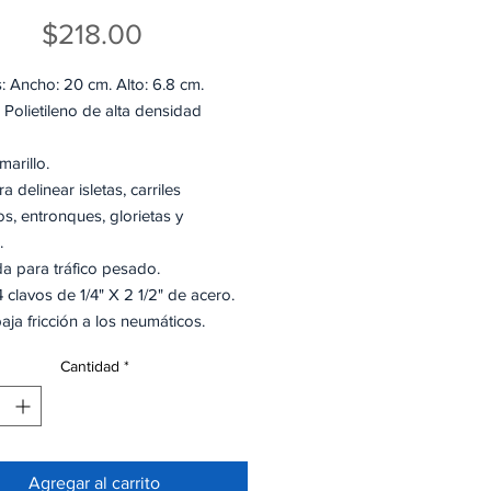
Precio
$218.00
: Ancho: 20 cm. Alto: 6.8 cm.
: Polietileno de alta densidad
).
Amarillo.
a delinear isletas, carriles
os, entronques, glorietas y
.
a para tráfico pesado.
4 clavos de 1/4" X 2 1/2" de acero.
aja fricción a los neumáticos.
te de alta intensidad en ambas
Cantidad
*
cado bajo las normas: NOM-086-
manual de dispositivos para el
del tránsitoen calles y carreteras.
Agregar al carrito