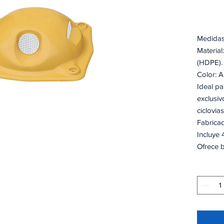
Medidas
Material
(HDPE
Color: 
Ideal par
exclusiv
ciclovias
Fabricad
Incluye 
Ofrece b
Reflejan
caras.
Certifi
SCT; El 
control 