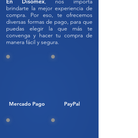
En Disomex
, nos importa
duradera y versátil, perfecta para
brindarte la mejor experiencia de
almacenamiento y transporte de
compra. Por eso, te ofrecemos
herramientas o refacciones.
diversas formas de pago, para que
puedas elegir la que más te
Codigo SAT: 22300093
convenga y hacer tu compra de
manera fácil y segura.
510098-PP// INTERSTACK 15/12/5
PP// CAJA DE PLÁSTICO USO
INDUSTRIAL// CAJA DE PLÁSTICO
USO AUTOMOTRIZ// CAJAS USO
RUDO// CAJA POLIETILENO DE
ALTA DENSIDAD// CAJA PARA
HERRAMIENTAS INDUSTRIAL//
CONTENEDOR INDUSTRIAL
Mercado Pago
PayPal
AUTOMOTRIZ