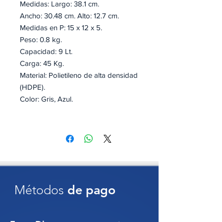
Medidas: Largo: 38.1 cm.
Ancho: 30.48 cm. Alto: 12.7 cm.
Medidas en P: 15 x 12 x 5.
Peso: 0.8 kg.
Capacidad: 9 Lt.
Carga: 45 Kg.
Material: Polietileno de alta densidad
(HDPE).
Color: Gris, Azul.
Certificación bajo las normas ISO
9001:2008 y TS 16949.
Caja de plástico industrial de alta
resistencia, ideal para uso
automotriz y entornos exigentes.
Métodos
de pago
Diseñada para soportar carga
pesada, golpes y condiciones
extremas sin deformarse. Apilable,