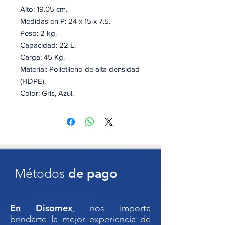
Alto: 19.05 cm.
Medidas en P: 24 x 15 x 7.5.
Peso: 2 kg.
Capacidad: 22 L.
Carga: 45 Kg.
Material: Polietileno de alta densidad
(HDPE).
Color: Gris, Azul.
Certificación bajo las normas ISO
9001:2008 y TS 16949.
Caja de Plástico de Uso Industrial
24x15x7”
Métodos
de pago
Diseñada para resistir condiciones
exigentes, esta caja de plástico es la
solución ideal para almacenamiento,
En Disomex
, nos importa
transporte y organización en
brindarte la mejor experiencia de