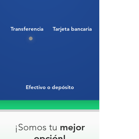
confiable y duradero.
Código SAT: 46161518
Transferencia
Tarjeta bancaria
CONO FLEX 71 CON SIN
REFLEJANTE BASE PESADA//
CNFI-71// CONO VIAL// CONO
FLEXIBLE// CONO DELIMITADOR//
SEÑALAMIENTO VIAL// CONO
NARANJA// CONO DE
ADVERTENCIA// CONO PARA
Efectivo o depósito
VIALIDAD// CONO PARA
ESTACIONAMIENTO// CONO PARA
FRACCIONAMIENTO// CONO DE
PLÁSTICO// CONO DE
PRECAUCIÓN FLEX 71 SR //
¡Somos tu
mejor
opción!