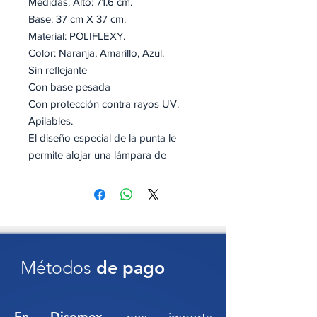
Medidas: Alto: 71.6 cm.
Base: 37 cm X 37 cm.
Material: POLIFLEXY.
Color: Naranja, Amarillo, Azul.
Sin reflejante
Con base pesada
Con protección contra rayos UV.
Apilables.
El diseño especial de la punta le
permite alojar una lámpara de
destellos.
Con base pesada, ideal para
condiciones de tráfico intenso,
ofreciendo una mayor estabilidad en
condiciones de viento o lluvia.
Métodos
de pago
Certificado bajo las normas: NOM-
086-SCT; El manual de dispositivos
para el control del tránsitoen calles y
En Disomex