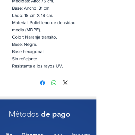
Medidas: Alto: 75 cm.
Base: Ancho: 31 cm.
Lado: 18 cm X 18 cm.
Material: Polietileno de densidad
media (MDPE).
Color: Naranja transito.
Base: Negra.
Base hexagonal.
Sin reflejante
Resistente a los rayos UV.
Devía el tráfico cuando es necesario.
Apilable.
Soporta vientos hasta 70 km/h.
Certificado bajo las normas: NOM-
086-SCT; El manual de dispositivos
Métodos
de pago
para el control del tránsitoen calles y
carreteras.
En Disomex