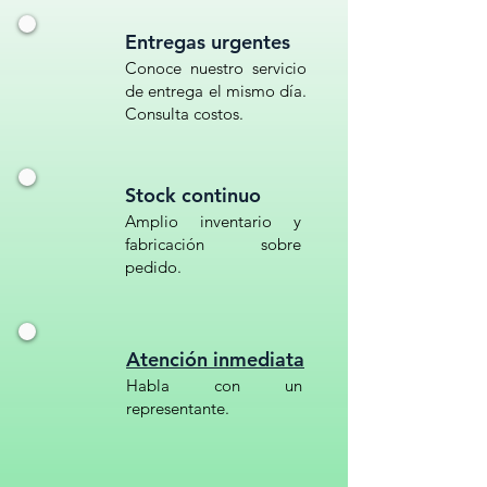
integrado basurero plástico con
Entregas urgentes
cenicero contenedor para zona de
Conoce nuestro servicio
fumadores //cenicero para exteriores
de entrega el mismo día.
bote de colillas y basura contenedor
Consulta costos.
58x28x28// cenicero plástico
industrial// contenedor con cenicero
superior
Stock continuo
Amplio inventario y
fabricación sobre
pedido.
Atención inmediata
Habla con un
representante.