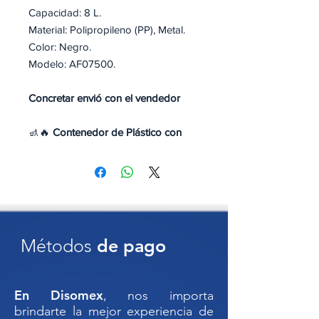
Capacidad: 8 L.
Material: Polipropileno (PP), Metal.
Color: Negro.
Modelo: AF07500.
Concretar envió con el vendedor
🚮🔥
Contenedor de Plástico con
Cenicero Integrado – Práctico,
Seguro y Funcional
Medidas: 58 x 28 x 28 cm
Mantén tus espacios limpios,
ordenados y libres de colillas con
este
contenedor de plástico con
Métodos
de pago
cenicero superior
, ideal para áreas
de fumadores en exteriores e
interiores. Su diseño compacto y
En Disomex
, nos importa
funcional combina recolección de
brindarte la mejor experiencia de