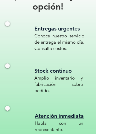
INDUSTRIAL CON RUEDAS//
opción!
TAMBO DE BASURA CON TAPA
120 L// CONTENEDOR PARA
DESECHOS SÓLIDOS 120 LITROS//
Entregas urgentes
BASURERO EXTERIOR CON
Conoce nuestro servicio
RUEDAS
de entrega el mismo día.
Consulta costos.
Stock continuo
Amplio inventario y
fabricación sobre
pedido.
Atención inmediata
Habla con un
representante.