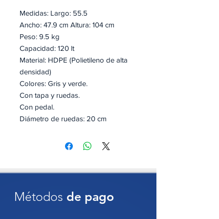
Medidas: Largo: 55.5
Ancho: 47.9 cm Altura: 104 cm
Peso: 9.5 kg
Capacidad: 120 lt
Material: HDPE (Polietileno de alta
densidad)
Colores: Gris y verde.
Con tapa y ruedas.
Con pedal.
Diámetro de ruedas: 20 cm
Cuenta con certificado ISSO 9001,
EN 840, RAL GZ 951/1
Es una opción liguera,
resistente,
higiénica y funcional
para la
Métodos
de pago
recolección de residuos en interiores
y exteriores. Fabricado en
polietileno