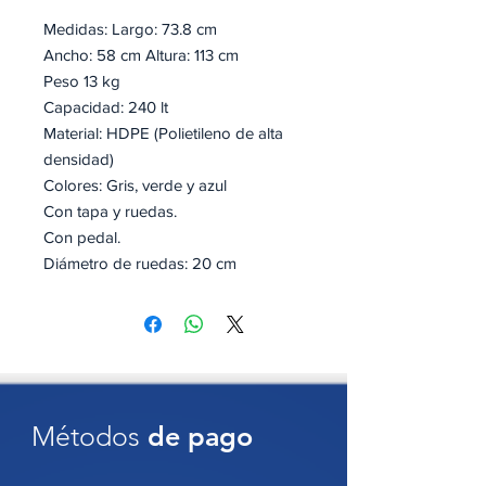
Medidas: Largo: 73.8 cm
Ancho: 58 cm Altura: 113 cm
Peso 13 kg
Capacidad: 240 lt
Material: HDPE (Polietileno de alta
densidad)
Colores: Gris, verde y azul
Con tapa y ruedas.
Con pedal.
Diámetro de ruedas: 20 cm
Cuenta con certificado ISSO 9001,
EN 840, RAL GZ 951/1
Optimiza la gestión de residuos con
Métodos
de pago
este
contenedor de 240 litros
, una
opción
resistente
,
duradera
y