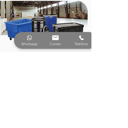
emergencia química con tambor
HDPE 246L// Kit portátil para
derrames peligrosos – HAZMAT
246 litros// Kit de control de
derrames corrosivos con tambor –
246L //Kit HAZMAT industrial con
Whatsapp
Correo
Teléfono
tambor de contención – 246 litros
PRODUCTOS