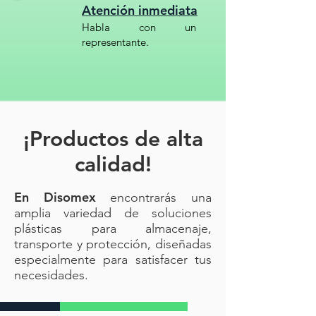
Atención inmediata
📦
Producto disponible para
entrega inmediata.
Habla con un
representante.
Código SAT: 47131905
KIT ANTIDERRAMES 65 GALONES
CON TAMBOR DE SALVAMENTO-
AGRESIVOS/HAZMAT//Kit
¡Productos de alta
antiderrames químicos 246 litros
calidad!
tambor salvamento// Kit HAZMAT
para líquidos agresivos – 246L con
En Disomex
tambor// Equipo antiderrames
encontrarás una
amplia variedad de soluciones
industriales HAZMAT 246 litros //Kit
plásticas para almacenaje,
para ácidos y solventes peligrosos –
transporte y protección, diseñadas
tambor 246L Kit absorbente
especialmente para satisfacer tus
HAZMAT con tambor de seguridad
necesidades.
– 246 litros// Contenedor
antiderrames para químicos
agresivos – 246L// Kit de