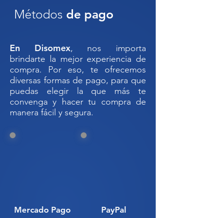
Agresivos
Métodos
de pago
4 bolsas de desecho
2 guantes de Nitrilo
2 googles de seguridad
En Disomex
, nos importa
1 galón de absorbente granular
brindarte la mejor experiencia de
1 contenedor (Poly SpillPack) de
compra. Por eso, te ofrecemos
65 galones.
diversas formas de pago, para que
puedas elegir la que más te
Aprobado por Normas: 29 CFR
convenga y hacer tu compra de
manera fácil y segura.
1910.120; 40 CFR 112.7; 40 CFR
122.26; 49 CFR 173.3; EPA; SPCC;
NPDES.
☣️
Kit Antiderrames para Líquidos
Agresivos HAZMAT – 246 Litros
con Tambor de Salvamento
Diseñado para responder de
manera inmediata y segura a
Mercado Pago
PayPal
derrames químicos de alto riesgo
,