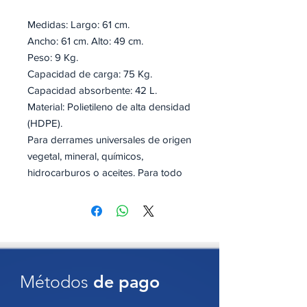
Medidas: Largo: 61 cm.
Ancho: 61 cm. Alto: 49 cm.
Peso: 9 Kg.
Capacidad de carga: 75 Kg.
Capacidad absorbente: 42 L.
Material: Polietileno de alta densidad
(HDPE).
Para derrames universales de origen
vegetal, mineral, químicos,
hidrocarburos o aceites. Para todo
tipo de industrias, empresas y
talleres.
Incluye:
20 toallas absorbentes
6 calcetines absorbentes
Métodos
de pago
2 bolsas para residuos
peligrosos