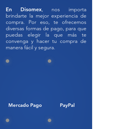
1 guantes de nitrilo
En Disomex
, nos importa
1 goggles de seguridad
brindarte la mejor experiencia de
1 absorbente granular
compra. Por eso, te ofrecemos
1 contenedor poly spillpack de 20
diversas formas de pago, para que
galones/ 75 litros.
puedas elegir la que más te
convenga y hacer tu compra de
manera fácil y segura.
Aprobado por Normas: 29 CFR
1910.120; 40 CFR 112.7; 40 CFR
122.26; 49 CFR 173.3; EPA; SPCC;
NPDES.
🛡️
Kit Antiderrames Universal de 75
L con Tambor de Salvamento –
Protección Inmediata y Segura
Descripción:
Mercado Pago
PayPal
El
Kit Antiderrames HDPE Universal
de 75 litros con tambor de
salvamento
es una solución