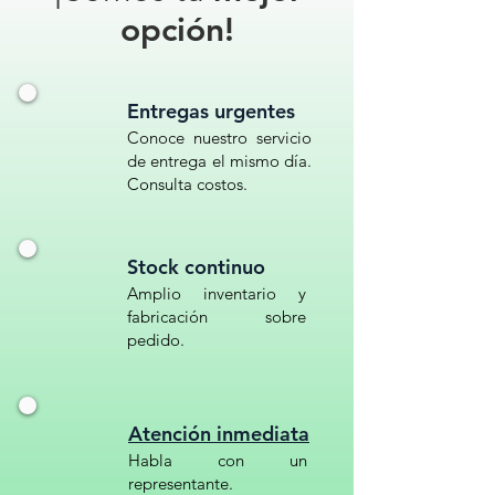
120RE// REDUCTOR VELOCIDAD
opción!
USO RUDO VIAL// CARRO
PROTECCION UV// TOPE
REDUCTOR DE VELOCIDAD
Entregas urgentes
REDUCTOR VIAL// TOPE VIAL//
Conoce nuestro servicio
TOPE PARA ZONAS ESCOLARES//
de entrega el mismo día.
TOPE PLÁSTICO MODULAR//
Consulta costos.
REDUCTOR DE VELOCIDAD VIAL//
REDUCTOR DE VELOCIDAD TIPO
LOMO// TOPE DE TRÁFICO//
Stock continuo
REDUCTOR DE VELOCIDAD
Amplio inventario y
ECOLÓGICO// TOPE DE
fabricación sobre
SEGURIDAD VIAL
pedido.
Atención inmediata
Habla con un
representante.