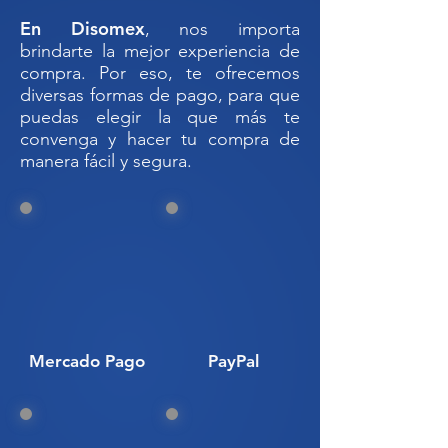
086-SCT; El manual de dispositivos
En Disomex
, nos importa
para el control del tránsitoen calles y
brindarte la mejor experiencia de
carreteras.
compra. Por eso, te ofrecemos
diversas formas de pago, para que
Topes reductores de velocidad
puedas elegir la que más te
ideales para zonas escolares, cruces
convenga y hacer tu compra de
manera fácil y segura.
peatonales y áreas de alto tránsito.
Diseñados para reducir la velocidad
vehicular y proteger al peatón.
Sus líneas en alto relieve y reflejantes
generan vibración y alta visibilidad.
Cuentan con módulos de
ensamblaje que se adaptan a
diferentes anchos de vía.
Altura adecuada para evitar daños
Mercado Pago
PayPal
en vehículos de facia baja.
Colores llamativos que alertan al
conductor desde la distancia.
Compatibles con vialetas para