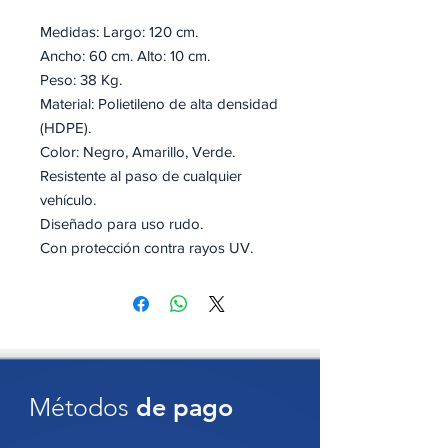
Medidas: Largo: 120 cm.
Ancho: 60 cm. Alto: 10 cm.
Peso: 38 Kg.
Material: Polietileno de alta densidad
(HDPE).
Color: Negro, Amarillo, Verde.
Resistente al paso de cualquier
vehículo.
Diseñado para uso rudo.
Con protección contra rayos UV.
Antiderrapantes.
Se ensamblan mediante macho-
hembra.
Venta por pieza, modulo central,
modulo remate derecho o modulo
remate izquierdo
Métodos
de pago
Certificado bajo las normas: NOM-