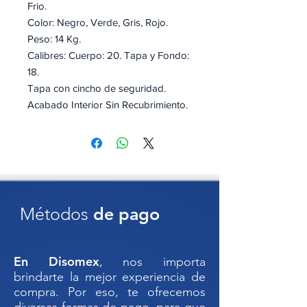
Frio.
Color: Negro, Verde, Gris, Rojo.
Peso: 14 Kg.
Calibres: Cuerpo: 20. Tapa y Fondo:
18.
Tapa con cincho de seguridad.
Acabado Interior Sin Recubrimiento.
Costillas Tipo Espiraltainer.
Acabado exterior en lámina de
acero al carbón.
Código SAT: 24112600
Métodos
de pago
TAMBO METÁLICO ABIERTO
NUEVO//TAMBO DE 200 LITROS//
En Disomex
, nos importa
brindarte la mejor experiencia de
compra. Por eso, te ofrecemos