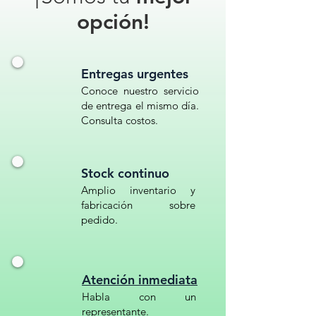
opción!
PALETA ANTIDESLUMBRANTE SIN
REFLEJANTE// P-ADS-62//
SEÑALAMIENTO VIAL// VALLA
Entregas urgentes
PARA BARRERA// VALLA
Conoce nuestro servicio
PLÁSTICA// VALLA
de entrega el mismo día.
ANTIDESLUMBRANTE//
Consulta costos.
SEÑALAMIENTO DE PLÁSTICO//
BARRERA// VALLA
ANTIDESLUMBRANTE
Stock continuo
MODULAR// VALLA
Amplio inventario y
ANTIDESLUMBRANTE VERDE//
fabricación sobre
pedido.
Atención inmediata
Habla con un
representante.