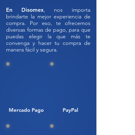
carreteras.
En Disomex
, nos importa
brindarte la mejor experiencia de
Nuestra
valla antideslumbrante
es la
compra. Por eso, te ofrecemos
solución ideal para evitar que
diversas formas de pago, para que
las
luces del carril contrario
afecten
puedas elegir la que más te
tu
visión al conducir
.
convenga y hacer tu compra de
manera fácil y segura.
Diseñada para colocarse
sobre
barreras de concreto
, mejora
la
seguridad
en
carreteras y
autopistas
.
Cada módulo cuenta con
dos
paletas antideslumbrantes
que
ofrecen
mayor cobertura
y
fácil
instalación
.
Su sistema de
fijación con
Mercado Pago
PayPal
tornillos
agiliza el montaje y
reduce
costos
en
mano de obra
.
Además, puede