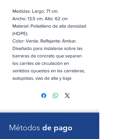
Medidas: Largo: 71 cm.
Ancho: 13.5 cm. Alto: 62 cm
Material: Polietileno de alta densidad
(HDPE).
Color: Verde. Reflejante: Ámbar.
Diseñado para instalarse sobre las
barreras de concreto que separan
los carriles de circulación en
sentidos opuestos en las carreteras,
autopistas, vías de alta y baja
velocidad.
Cada módulo consta de dos paletas.
Con 2 reflejantes prismaticos por
pieza.
Certificado bajo las normas: NOM-
Métodos
de pago
086-SCT; El manual de dispositivos
para el control del tránsitoen calles y