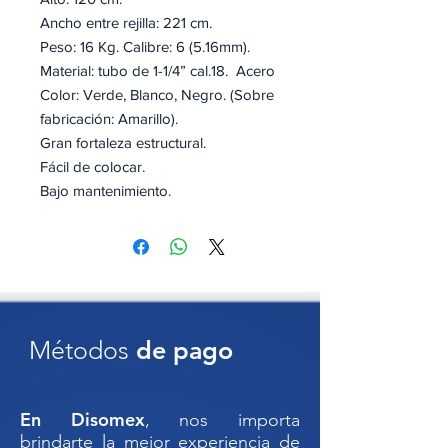
Ancho entre rejilla: 221 cm.
Peso: 16 Kg. Calibre: 6 (5.16mm).
Material: tubo de 1-1/4” cal.18. Acero
Color: Verde, Blanco, Negro. (Sobre
fabricación: Amarillo).
Gran fortaleza estructural.
Fácil de colocar.
Bajo mantenimiento.
Para protección temporal de áreas,
delimitar y control de flujo de
personas.
Todo el sistema de vallas es
sometido a un riguroso proceso de
Métodos
de pago
aplicación de pintura pulverizada
termoendurecida con lo que se
obtiene su acabado final, ofreciendo
En Disomex
, nos importa
con ello mayor resistencia ante
brindarte la mejor experiencia de