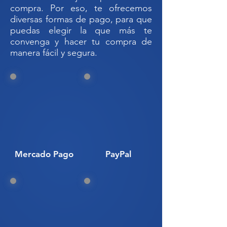
ambientes lluviosos, soleados,
compra. Por eso, te ofrecemos
salinos y factores como el hielo y el
diversas formas de pago, para que
polvo.
puedas elegir la que más te
Para garantizar la calidad en la
convenga y hacer tu compra de
manera fácil y segura.
pintura nuestro sistema de
aplicación es completamente
automatizado y realizamos pruebas
apegadas a las normas ASTM
Codigo SAT: 7612909900
VALLA DE SEGURIDAD
POPOTILLO METAL VALLA DE
Mercado Pago
PayPal
CONTROL PEATONAL// VALLA
POPOTILLO// VALLA
DELIMITADORA// VALLA DE
SEGURIDAD// VALLA POPOTILLO
GALVANIZADA// VALLAS
METÁLICAS// VALLA PROTECTORA